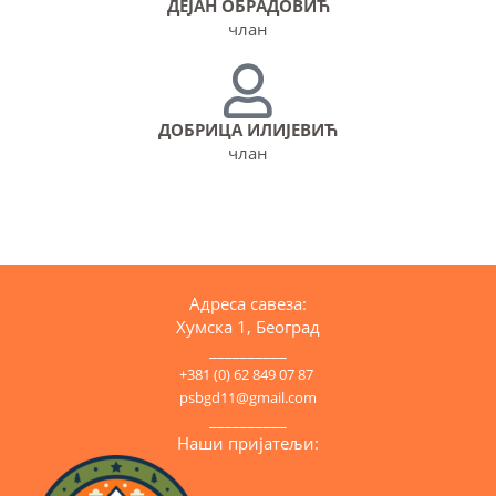
ДЕЈАН ОБРАДОВИЋ
члан
ДОБРИЦА ИЛИЈЕВИЋ
члан
Адреса савеза:
Хумска 1, Београд
__________
+381 (0) 62 849 07 87
psbgd11@gmail.com
__________
Наши пријатељи: