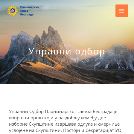
Пређи
на
садржај
Управни одбор
Управни Одбор Планинарског савеза Београда је
извршни орган који у раздобљу између две
изборне Скупштине извршава одлуке и смернице
усвојене на Скупштини. Постоји и Секретаријат УО,