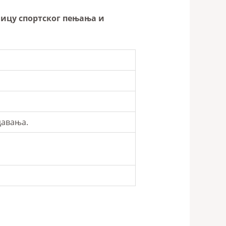
ицу спортског пењања и
давања.