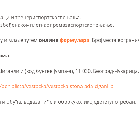
аци и тренериспортскогпењања.
збеђенакомплетнаопремазаспортскопењање.
у и младепутем
онлине
формулара
. Бројместајеограни
прил
.
ганлији (код бунгее јумпа-а), 11 030, Београд-Чукарица.
penjalista/vestacka/vestacka-stena-ada-ciganlija
 и обућа, водазапиће и оброкуколикоједететупотребан.