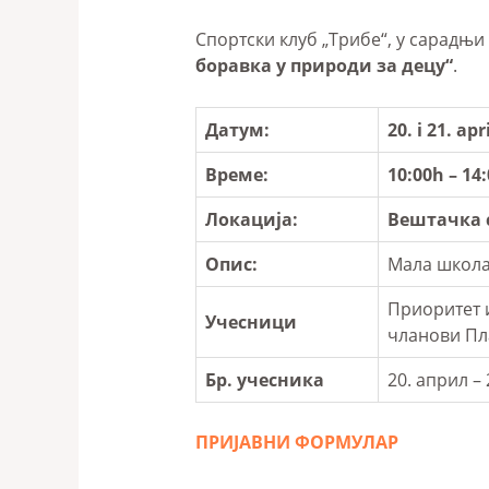
Спортски клуб „Трибе“, у сарадњ
боравка у природи за децу“
.
Датум:
20. i 21. apr
Време:
10:00h – 14
Локација:
Вештачка 
Опис:
Мала школа
Приоритет и
Учесници
чланови Пл
Бр. учесника
20. април –
ПРИЈАВНИ ФОРМУЛАР