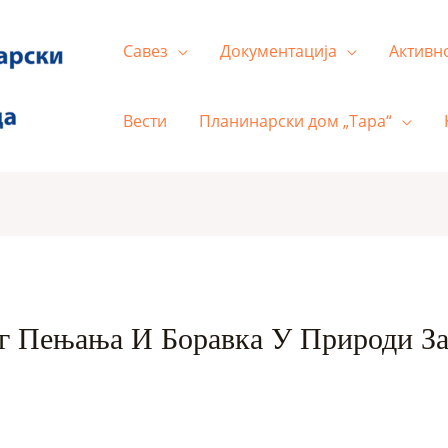
Савез
Документација
Активн
Вести
Планинарски дом „Тара“
г Пењања И Боравка У Природи За