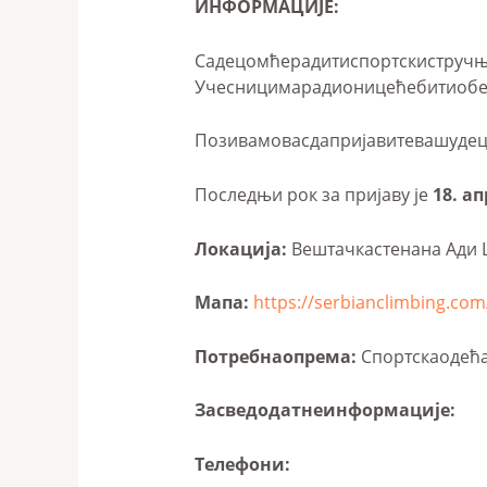
ИНФОРМАЦИЈЕ:
Садецомћерадитиспортскистручњ
Учесницимарадионицећебитиобе
Позивамовасдапријавитевашудец
Последњи рок за пријаву је
18
. а
Локација:
Вештачкастенана Ади Ци
Мапа:
https://serbianclimbing.com/
Потребнаопрема:
Спортскаодећа
Засведодатнеинформације:
Телефони: