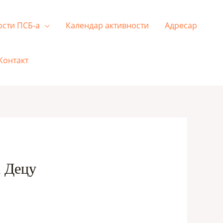
ости ПСБ-а
Календар активности
Адресар
Контакт
 Децу