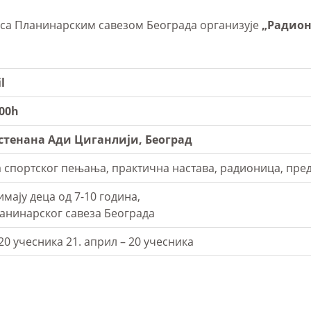
и са Планинарским савезом Београда организује
„Радион
il
:00h
стенана Ади Циганлији, Београд
 спортског пењања, практична настава, радионица, пре
мају деца од 7-10 година,
анинарског савеза Београда
 20 учесника 21. април – 20 учесника