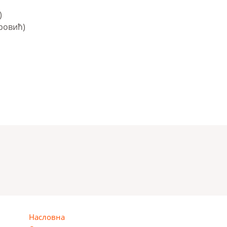
)
ровић)
Насловна