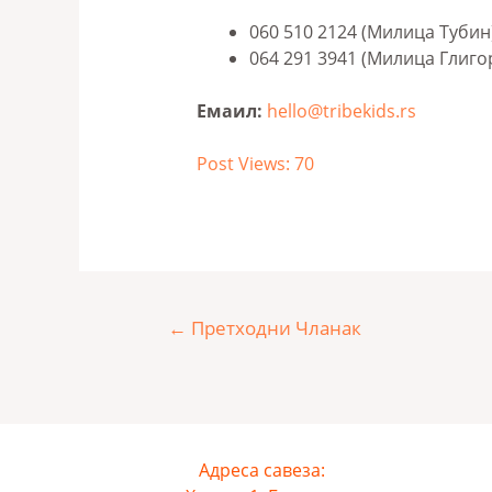
060 510 2124 (Милица Тубин
064 291 3941 (Милица Глиго
Емаил:
hello@tribekids.rs
Post Views:
70
←
Претходни Чланак
Адреса савеза: