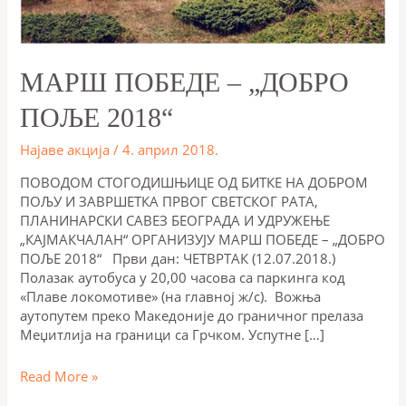
МАРШ ПОБЕДЕ – „ДОБРО
ПОЉЕ 2018“
Најаве акција
/
4. април 2018.
ПОВОДОМ СТОГОДИШЊИЦЕ ОД БИТКЕ НА ДОБРОМ
ПОЉУ И ЗАВРШЕТКА ПРВОГ СВЕТСКОГ РАТА,
ПЛАНИНАРСКИ САВЕЗ БЕОГРАДА И УДРУЖЕЊЕ
„КАЈМАКЧАЛАН“ ОРГАНИЗУЈУ МАРШ ПОБЕДЕ – „ДОБРО
ПОЉЕ 2018“ Први дан: ЧЕТВРТАК (12.07.2018.)
Полазак аутобуса у 20,00 часова са паркинга код
«Плаве локомотиве» (на главној ж/с). Вожња
аутопутем преко Македоније до граничног прелаза
Меџитлија на граници са Грчком. Успутне […]
Read More »