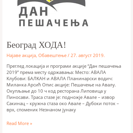
Београд ХОДА!
Најаве акција
,
Обавештење
/
27. август 2019.
Преглед локација и програми акције “Дан пешачења
2019” према месту одржавања: Место: АВАЛА
Kлубови: БАЛKАН и АВАЛА Планинарски водич:
Миланка Арсић Опис акције: Пешачење на Авалу.
Окупљање до 10 ч код ресторана Липовица у
Пиносави. Траса стазе је: подножје Авале – извор
Сакинац – кружна стаза око Авале – Дубоки поток –
врх, споменик Незнаном јунаку
Read More »