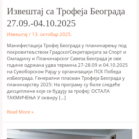
Извештај са Трофеја Београда
27.09.-04.10.2025
Извештај
/
13. октобар 2025.
Mанифестација Трофеј Београда у планинарењу под
покровитељством ГрадскогСекретаријата за Спорт и
Омладину и Планинарског Савеза Београда је ове
године одржана удва термина 27-28.09 и 04.10.2025
на Сувоборском Рајцу у организацији ПСК Победа
изБеограда. Генерални пласман Трофеја Београда у
планинарству 2025: На програму су биле следеће
дисциплине које се будују за трофеј: ОСТАЛА
ТАКМИЧЕЊА У оквиру […]
Read More »