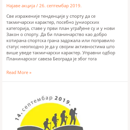
Најаве акција
/
26. септембар 2019.
Све израженије тенденције у спорту да се
такмичарски карактер, посебно јуниорских
категорија, ставе у први план уграђене су и у нови
Закон о спорту. Да би планинарство као добро
котирана спортска грана задржала или поправило
статус неопходно је да у својим активностима што
више уведе такмичарски карактер. Управни одбор
Планинарског савеза Београда је због тога
Read More »