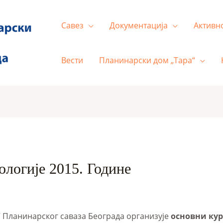
Савез
Документација
Активн
Вести
Планинарски дом „Тара“
логије 2015. Године
 Планинарског саваза Београда организује
основни кур