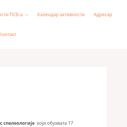
ости ПСБ-а
Календар активности
Адресар
Контакт
с спелеологије
који обухвата 17