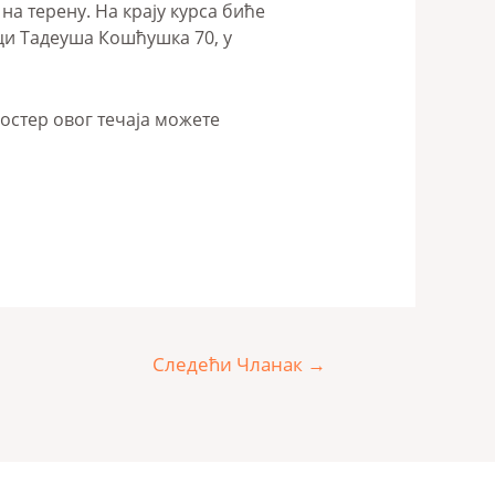
а терену. На крају курса биће
ици Тадеуша Кошћушка 70, у
Постер овог течаја можете
Следећи Чланак
→