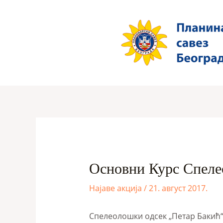
Oсновни Курс Спелео
Најаве акција
/
21. август 2017.
Спелеолошки одсек „Петар Бакић“