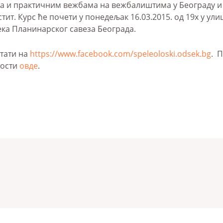
а и практичним вежбама на вежбалиштима у Београду и н
ит. Курс ће почети у понедељак 16.03.2015. од 19х у ул
ка Планинарског савеза Београда.
тати на
https://www.facebook.com/speleoloski.odsek.bg
. 
ности
овде
.