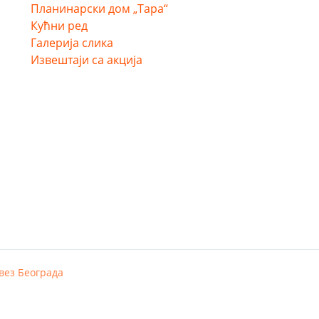
Планинарски дом „Тара“
Кућни ред
Галерија слика
Извештаји са акција
вез Београда