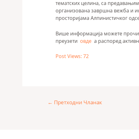
тематских целина, са предавањим
организована завршна вежба и ист
просторијама Алпинистичког одсе
Више информација можете прочи
преузети
овде
а распоред актив
Post Views:
72
←
Претходни Чланак