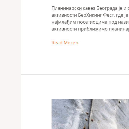
Планинарски савез Београда је и
активности БеоХикинг Фест, где 
најмлађим посетиоцима под називо
активности приближимо планинарс
Read More »
Извештај
са
отвореног
првенства