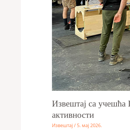
Извештај са учешћа 
активности
Извештај
/
5. мај 2026.