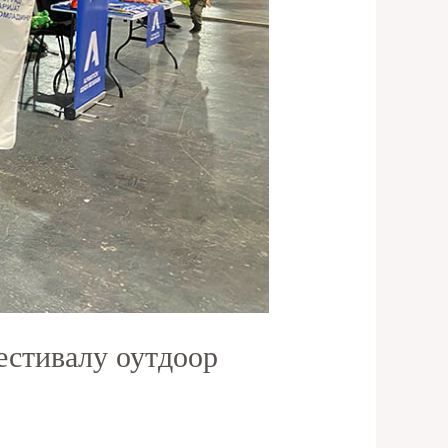
естивалу оутдоор