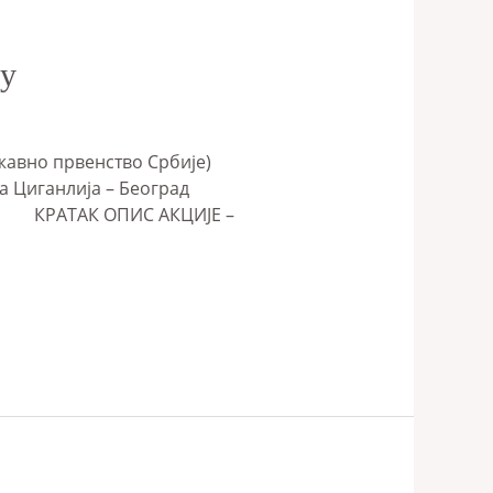
гу
а државно првенство Србије)
Ада Циганлија – Београд
и КРАТАК ОПИС АКЦИЈЕ –