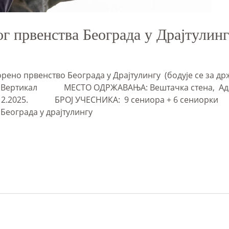
ог првенства Београда у Драјтулин
рено првенство Београда у Драјтулингу (бодује се з
ПК Вертикал МЕСТО ОДРЖАВАЊА: Вештачка стена, 
.12.2025. БРОЈ УЧЕСНИКА: 9 сениора + 6 сениорк
еограда у драјтулингу