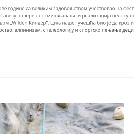
 ове године са великим задовољством учествовао на фес
је Савезу поверено осмишљавање и реализација целоку
м „Wilden Киндер“. Циљ нашег учешћа био је да кроз иг
тво, алпинизам, спелеологију и спортско пењање деци 