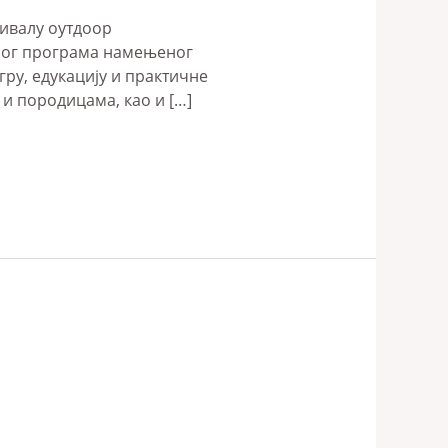
тивалу оутдоор
пног програма намењеног
ру, едукацију и практичне
и породицама, као и […]