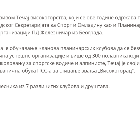
ивом Течај високогорства, који се ове године одржава по
ског Секретаријата за Спорт и Омладину као и Планинар
у организацији ПД Железничар из Београда.
а је обучавање чланова планинарсхих клубова да се бе
на успешне организације и више од 300 полазника који 
коловању за спортске водиче и алпинисте, Течај је свој
званичнa обукa ПСС-a за стицање звања „Високогорац“.
чесника из 7 различитих клубова и друштава.