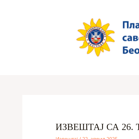
Пређи
на
садржај
ИЗВЕШТАЈ СА 26.