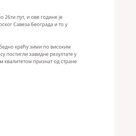
 26ти пут, и ове године је
ског Савеза Београда и то у
збедно крећу зими по високим
су постигли завидне резултате у
им квалитетом признат од стране