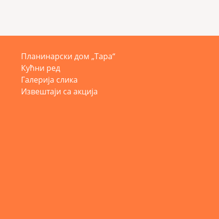
Планинарски дом „Тара“
Кућни ред
Галерија слика
Извештаји са акција