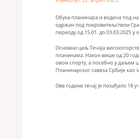
Извештај
/
22. април 2025.
Обука планинара и водича под наз
одржан под покровитељством Град
периоду од 15.01. до 03.03.2025 
Основни циљ Течаја високогорств
планинама. Након више од 20 годи
овом спорту, а посебно у даљем ш
Планинарског савеза Србије као 
Ове године течај је похађало 18 у