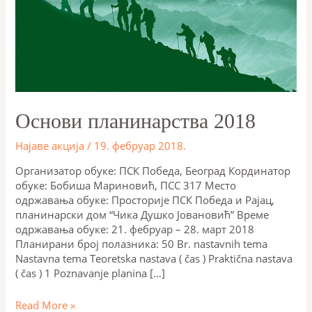
Основи планинарства 2018
Најаве акција
/
19. фебруар 2018.
Oрганизатор обуке: ПCК Победа, Београд Кординатор
обуке: Бобиша Мариновић, ПСС 317 Место
одржавања обуке: Просторије ПСК Победа и Рајац,
планинарски дом “Чика Душко Јовановић” Време
одржавања обуке: 21. фебруар – 28. март 2018
Планирани број полазника: 50 Br. nastavnih tema
Nastavna tema Teoretska nastava ( čas ) Praktična nastava
( čas ) 1 Poznavanje planina […]
Read More »