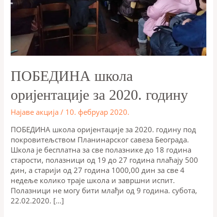
ПОБЕДИНА школа
оријентације за 2020. годину
Најаве акција
/
10. фебруар 2020.
ПОБЕДИНА школа оријентације за 2020. годину под
покровитељством Планинарског савеза Београда.
Школа је бесплатна за све полазнике до 18 година
старости, полазници од 19 до 27 година плаћају 500
дин, а старији од 27 година 1000,00 дин за све 4
недеље колико траје школа и завршни испит.
Полазници не могу бити млађи од 9 година. субота,
22.02.2020. […]