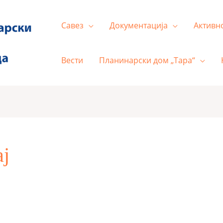
Савез
Документација
Активн
Вести
Планинарски дом „Тара“
ј