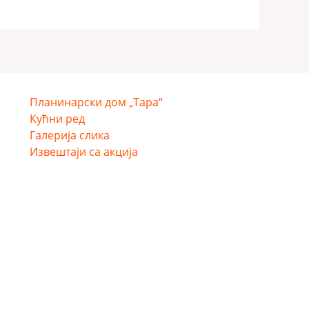
Планинарски дом „Тара“
Кућни ред
Галерија слика
Извештаји са акција