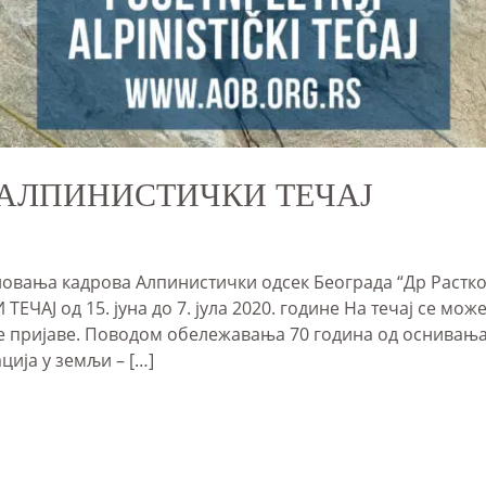
АЛПИНИСТИЧКИ ТЕЧАЈ
овања кадрова Алпинистички одсек Београда “Др Растко 
 од 15. јуна до 7. јула 2020. године На течај се можете
 пријаве. Поводом обележавања 70 година од оснивања,
ција у земљи – […]