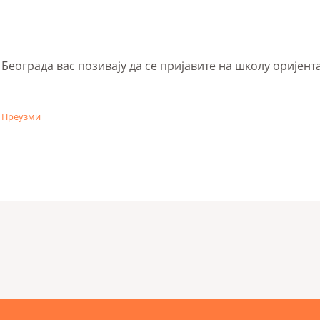
еограда вас позивају да се пријавите на школу оријента
Преузми