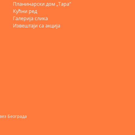
Планинарски дом „Тара“
Кућни ред
Галерија слика
Извештаји са акција
вез Београда