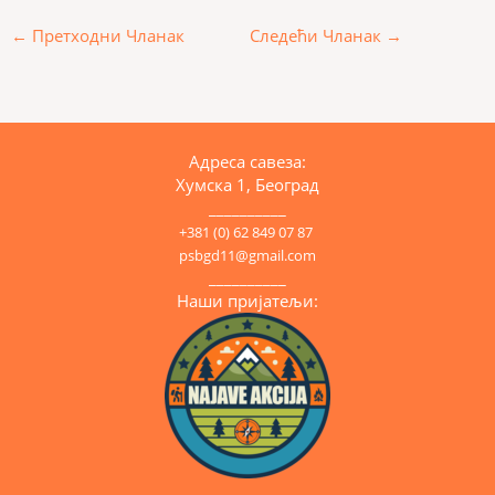
←
Претходни Чланак
Следећи Чланак
→
Адреса савеза:
Хумска 1, Београд
__________
+381 (0) 62 849 07 87
psbgd11@gmail.com
__________
Наши пријатељи: