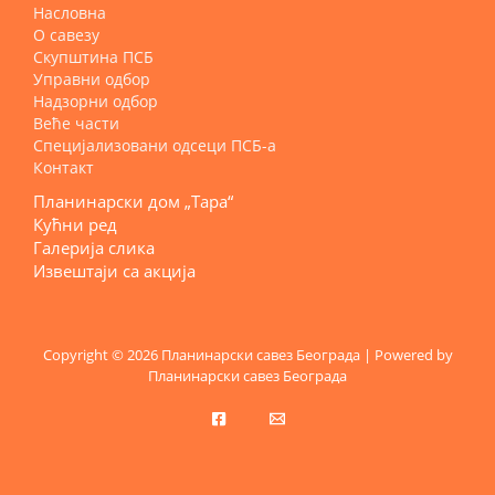
Насловна
О савезу
Скупштина ПСБ
Управни одбор
Надзорни одбор
Веће части
Специјализовани одсеци ПСБ-а
Контакт
Планинарски дом „Тара“
Кућни ред
Галерија слика
Извештаји са акција
Copyright © 2026 Планинарски савез Београда | Powered by
Планинарски савез Београда