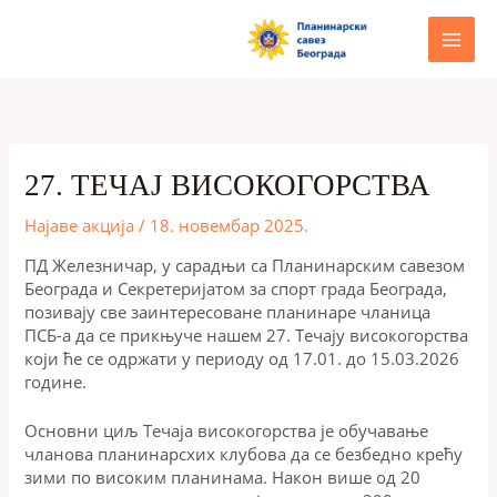
Пређи
на
садржај
27. ТЕЧАЈ ВИСОКОГОРСТВА
Најаве акција
/
18. новембар 2025.
ПД Железничар, у сарадњи са Планинарским савезом
Београда и Секретеријатом за спорт града Београда,
позивају све заинтересоване планинаре чланица
ПСБ-а да се прикњуче нашем 27. Течају високогорства
који ће се одржати у периоду од 17.01. до 15.03.2026
године.
Основни циљ Течаја високогорства је обучавање
чланова планинарсхих клубова да се безбедно крећу
зими по високим планинама. Након више од 20