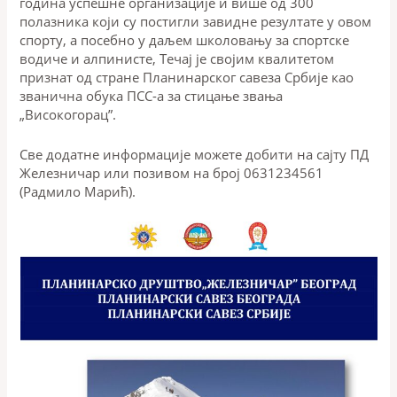
година успешне организације и више од 300
полазника који су постигли завидне резултате у овом
спорту, а посебно у даљем школовању за спортске
водиче и алпинисте, Течај је својим квалитетом
признат од стране Планинарског савеза Србије као
званична обука ПСС-а за стицање звања
„Високогорац”.
Све додатне информације можете добити на сајту ПД
Железничар или позивом на број 0631234561
(Радмило Марић).