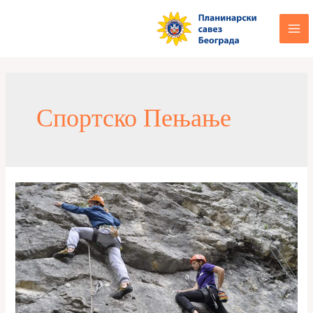
Спортско Пењање