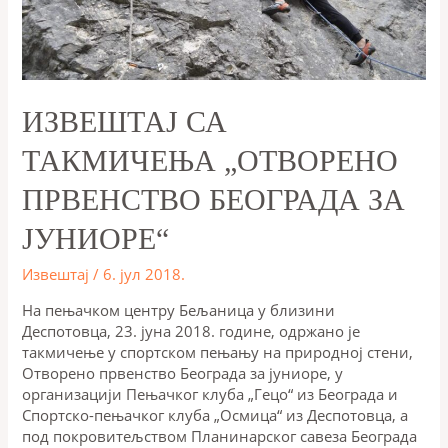
ИЗВЕШТАЈ СА
ТАКМИЧЕЊА „ОТВОРЕНО
ПРВЕНСТВО БЕОГРАДА ЗА
ЈУНИОРЕ“
Извештај
/
6. јул 2018.
На пењачком центру Бељаница у близини
Деспотовца, 23. јуна 2018. године, одржано је
такмичење у спортском пењању на природној стени,
Oтворено првенство Београда за јуниоре, у
организацији Пењачког клуба „Гецо“ из Београда и
Спортско-пењачког клуба „Осмица“ из Деспотовца, а
под покровитељством Планинарског савеза Београда